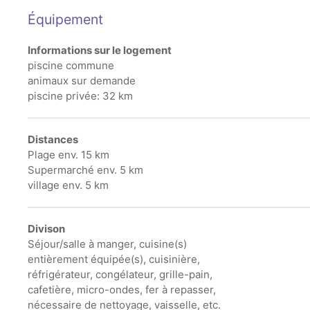
La situation, entre le parc naturel du Cap de Creus, le pa
Équipement
pour des activités telles que la randonnée, le vélo, les 
d’Empúries avec son centre médiéval, à 10 km de Peralad
Informations sur le logement
piscine commune
animaux sur demande
piscine privée: 32 km
Distances
Plage env. 15 km
Supermarché env. 5 km
village env. 5 km
Divison
Séjour/salle à manger, cuisine(s)
entièrement équipée(s), cuisinière,
réfrigérateur, congélateur, grille-pain,
cafetière, micro-ondes, fer à repasser,
nécessaire de nettoyage, vaisselle, etc.