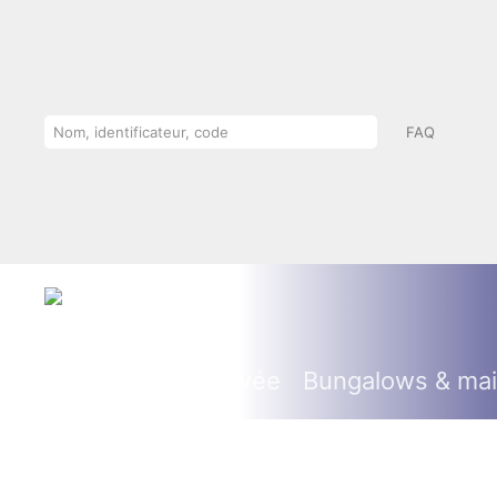
FAQ
Villas piscine privée
Bungalows & ma