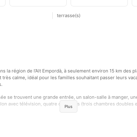
terrasse(s)
la région de l’Alt Empordà, à seulement environ 15 km des pla
rès calme, idéal pour les familles souhaitant passer leurs vaca
s.
sée se trouvent une grande entrée, un salon-salle à manger, un
lon avec télévision, quatre chambres (trois chambres doubles e
Plus
 à manger du rez-de-chaussée, vous accédez au jardin et à une 
llement.