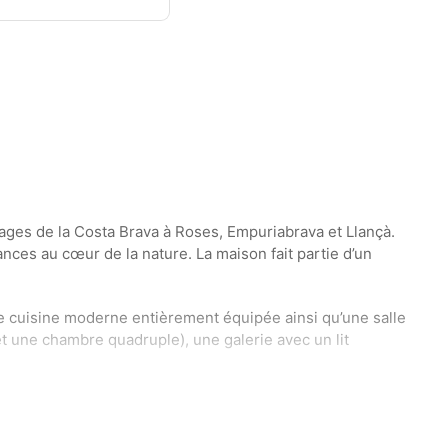
ges de la Costa Brava à Roses, Empuriabrava et Llançà.
nces au cœur de la nature. La maison fait partie d’un
e cuisine moderne entièrement équipée ainsi qu’une salle
t une chambre quadruple), une galerie avec un lit
grande terrasse ensoleillée avec piscine. La piscine est