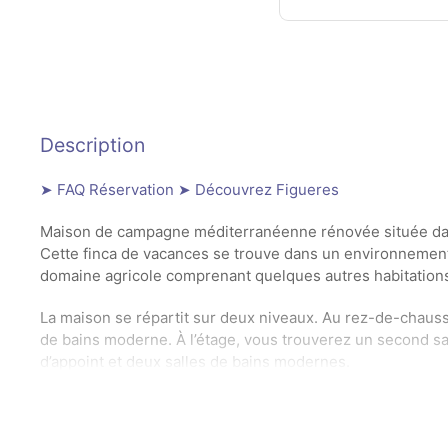
Description
➤ FAQ Réservation
➤ Découvrez Figueres
Maison de campagne méditerranéenne rénovée située dans 
Cette finca de vacances se trouve dans un environnement t
domaine agricole comprenant quelques autres habitation
La maison se répartit sur deux niveaux. Au rez-de-chaus
de bains moderne. À l’étage, vous trouverez un second sa
d’appoint et deux salles de bains modernes.
Accès à une terrasse avec étendoir. Depuis le salon-salle
partagée avec les propriétaires, qui l’utilisent occasionne