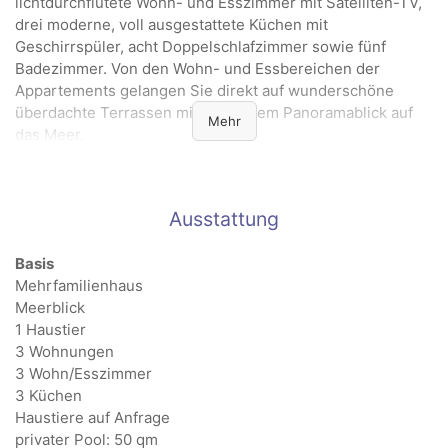
lichtdurchflutete Wohn- und Esszimmer mit Satelliten-TV,
drei moderne, voll ausgestattete Küchen mit
Geschirrspüler, acht Doppelschlafzimmer sowie fünf
Badezimmer. Von den Wohn- und Essbereichen der
Appartements gelangen Sie direkt auf wunderschöne
überdachte Terrassen mit herrlichem Panoramablick auf
Mehr
das Meer.
Das Haus verfügt zudem über eine Waschmaschine. Das
große mediterrane Anwesen liegt auf einem
Ausstattung
abgeschlossenen Grundstück und bietet mehrere Chill-
out-Bereiche, einen gemauerten Grillplatz, eine
Basis
großzügige Sonnenterrasse sowie ein großes privates
Mehrfamilienhaus
Schwimmbad. Parkplätze stehen Ihnen auf dem
Meerblick
Grundstück zur Verfügung.
1 Haustier
Dieses exklusiv renovierte Ferienhaus an der Badebucht
3 Wohnungen
Cala Canyelles vereint Privatsphäre, stilvolles Ambiente
3 Wohn/Esszimmer
und einen traumhaften Blick auf das Mittelmeer zu einem
3 Küchen
einzigartigen Urlaubserlebnis für Familien und Freunde.
Haustiere auf Anfrage
privater Pool: 50 qm