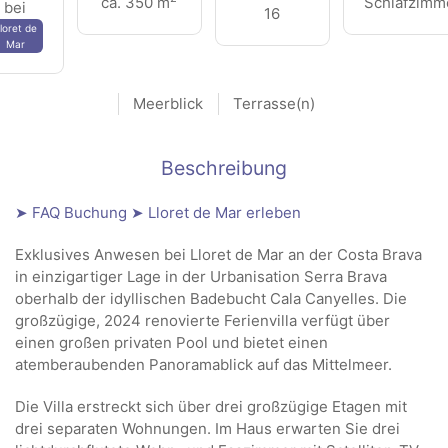
ca. 350 m
Schlafzimm
bei
16
loret de
Mar
Meerblick
Terrasse(n)
Beschreibung
➤ FAQ Buchung
➤ Lloret de Mar erleben
Exklusives Anwesen bei Lloret de Mar an der Costa Brava
in einzigartiger Lage in der Urbanisation Serra Brava
oberhalb der idyllischen Badebucht Cala Canyelles. Die
großzügige, 2024 renovierte Ferienvilla verfügt über
einen großen privaten Pool und bietet einen
atemberaubenden Panoramablick auf das Mittelmeer.
Die Villa erstreckt sich über drei großzügige Etagen mit
drei separaten Wohnungen. Im Haus erwarten Sie drei