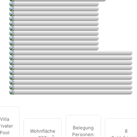
Villa
rivater
Belegung
Wohnfläche
8
Pool
Personen:
2