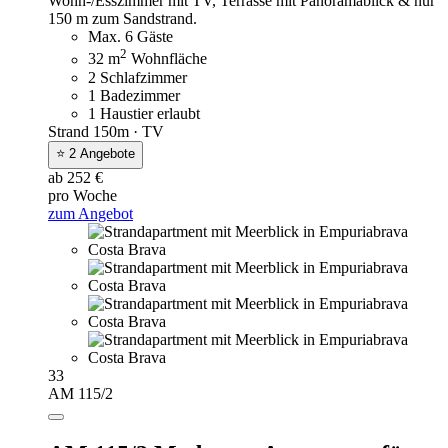
Wohn-/Esszimmer mit TV, Terrasse mit Panoramablick & nur
150 m zum Sandstrand.
Max. 6 Gäste
2
32 m
Wohnfläche
2 Schlafzimmer
1 Badezimmer
1 Haustier erlaubt
Strand 150m · TV
⭐ 2 Angebote
ab 252 €
pro Woche
zum Angebot
33
AM 115/2